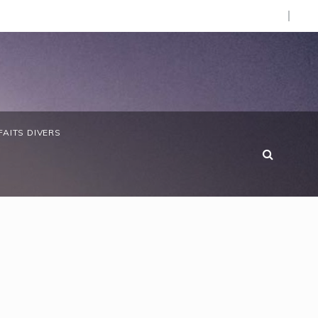
d’Afrique »
bon/ Le ministre des Eaux et Forêts préside la réunion ann
FAITS DIVERS