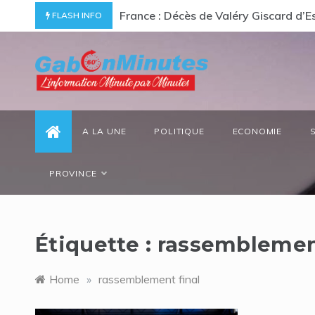
Skip
ciellement leur campagne de communication
France : Décès de Valéry Giscard d’
FLASH INFO
to
content
gabonminutes.com
l'information minutes par minutes
A LA UNE
POLITIQUE
ECONOMIE
PROVINCE
Étiquette :
rassemblement
Home
»
rassemblement final