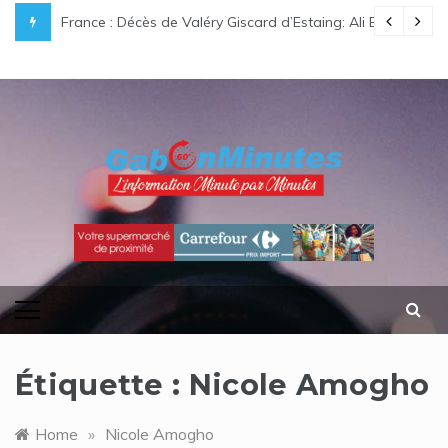
Skip
aux de réussite à plus de 85 % au général
France : Décès de Valéry Giscard d’Estaing: Ali Bongo O
to
content
gabonminutes.com
l'information minutes par minutes
Étiquette :
Nicole Amogho
Home
»
Nicole Amogho