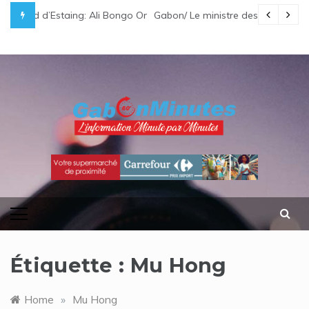
Skip
i Bongo Ondimba rend hommage à un « passionné d’Afrique »
Gabon/ Le ministre des Eaux et Forêts préside la réunion
to
content
gabonminutes.com
l'information minutes par minutes
Étiquette :
Mu Hong
Home
»
Mu Hong