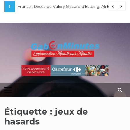
Skip
e légende gabonaise au destin hors du commun
France : Décès de Valéry Giscard d’Estaing: Ali Bongo O
to
content
gabonminutes.com
l'information minutes par minutes
Étiquette :
jeux de
hasards