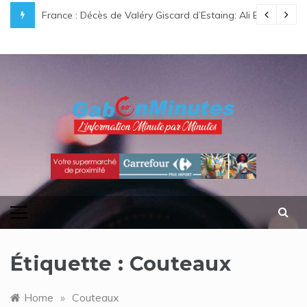
Skip
e légende gabonaise au destin hors du commun
France : Décès de Valéry Giscard d’Estaing: Ali Bongo O
to
content
gabonminutes.com
l'information minutes par minutes
Étiquette :
Couteaux
Home
»
Couteaux