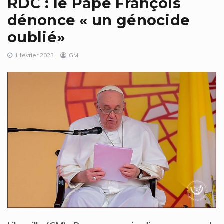
RDC : le Pape François
dénonce « un génocide
oublié»
1 février 2023
GM