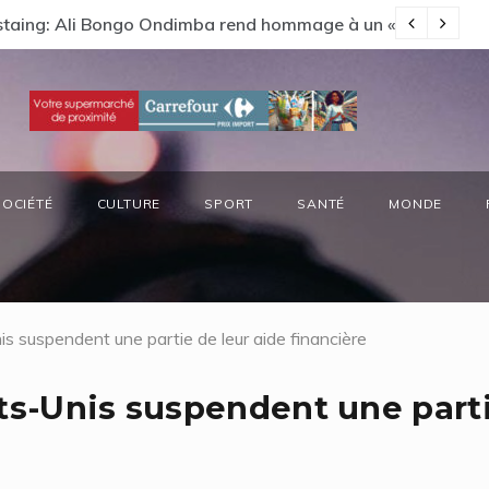
s préside la réunion annuelle du Comité National Ozone (CN
66
SOCIÉTÉ
CULTURE
SPORT
SANTÉ
MONDE
s suspendent une partie de leur aide financière
ats-Unis suspendent une part