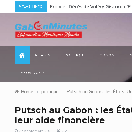
Skip
ommage à un « passionné d’Afrique »
Gabon/ Le ministre des Eaux et Forêt
FLASH INFO
to
content
gabonminutes.com
l'information minutes par minutes
A LA UNE
POLITIQUE
ECONOMIE
PROVINCE
Home
»
politique
»
Putsch au Gabon : les États-Uni
Putsch au Gabon : les Ét
leur aide financière
27 septembre 2023
GM