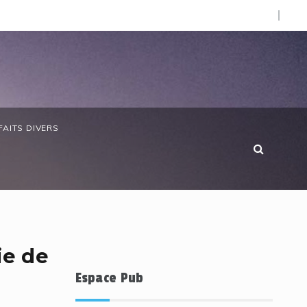
O).
 anniversaire de la Côte d’Ivoire : les forces de défense ga
FAITS DIVERS
ie de
Espace Pub