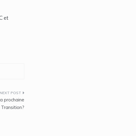
C et
la prochaine
Transition?