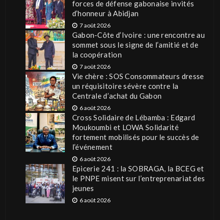
forces de défense gabonaise invités
d’honneur à Abidjan
7 août 2026
Gabon-Côte d’Ivoire : une rencontre au
sommet sous le signe de l’amitié et de
la coopération
7 août 2026
Vie chère : SOS Consommateurs dresse
un réquisitoire sévère contre la
Centrale d’achat du Gabon
6 août 2026
Cross Solidaire de Lébamba : Edgard
Moukoumbi et LOWA Solidarité
fortement mobilisés pour le succès de
l’événement
6 août 2026
Epicerie 241 : la SOBRAGA, la BCEG et
le PNPE misent sur l’entreprenariat des
jeunes
6 août 2026