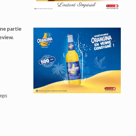
ne partie
eview.
emps