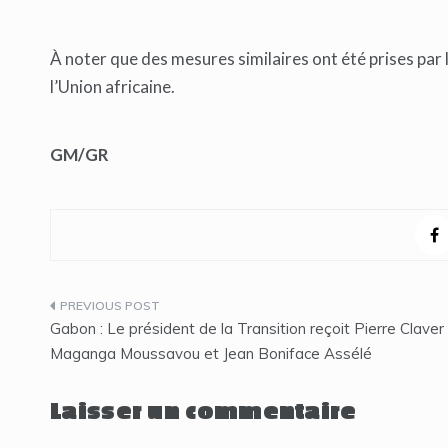
À noter que des mesures similaires ont été prises par
l’Union africaine.
GM/GR
Navigation
Gabon : Le président de la Transition reçoit Pierre Claver
de
Maganga Moussavou et Jean Boniface Assélé
l’article
Laisser un commentaire