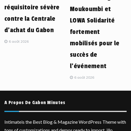
réquisitoire sévère
Moukoumbi et
contre la Centrale
LOWA Solidarité
d’achat du Gabon
fortement
6 août 2026
mobilisés pour le
succès de
l’événement
6 août 2026
A Propos De Gabon Minutes
Intimateis the Best Blog & Magazine WordPress Theme with
tons of customizations and demos ready to import, illo