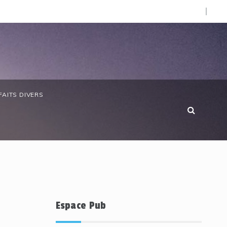
O).
bon/ Élections professionnelles : une participation de 67 % 
FAITS DIVERS
Espace Pub