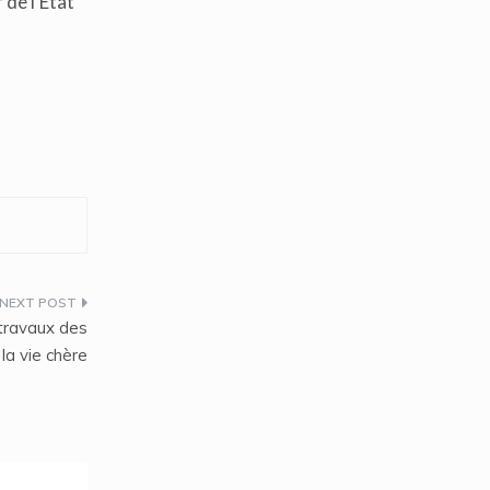
 de l’État
 travaux des
la vie chère