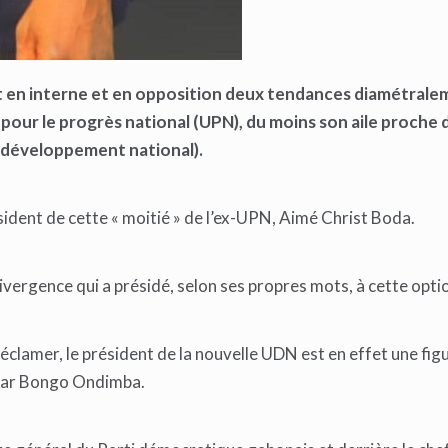
ant en interne et en opposition deux tendances diamétral
n pour le progrès national (UPN), du moins son aile proche
e développement national).
ésident de cette « moitié » de l’ex-UPN, Aimé Christ Boda.
divergence qui a présidé, selon ses propres mots, à cette opti
réclamer, le président de la nouvelle UDN est en effet une fig
 Omar Bongo Ondimba.