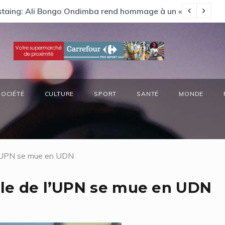
s préside la réunion annuelle du Comité National Ozone (CN
Ga
SOCIÉTÉ
CULTURE
SPORT
SANTÉ
MONDE
e l’UPN se mue en UDN
aile de l’UPN se mue en UDN