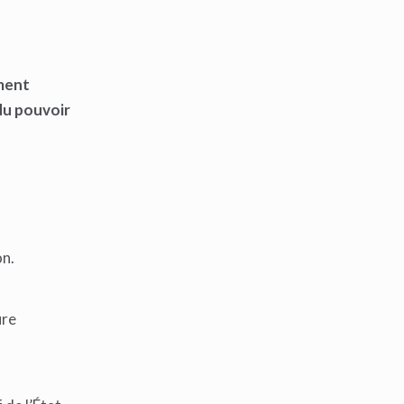
ement
 du pouvoir
on.
ure