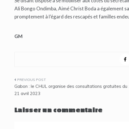
Se disant disposé à se mobiliser aux côtés du secrétai
Ali Bongo Ondimba, Aimé Christ Boda a également salu
promptement à l’égard des rescapés et familles endeu
GM
Navigation
Gabon : le CHUL organise des consultations gratuites du
de
21 avril 2023
l’article
Laisser un commentaire