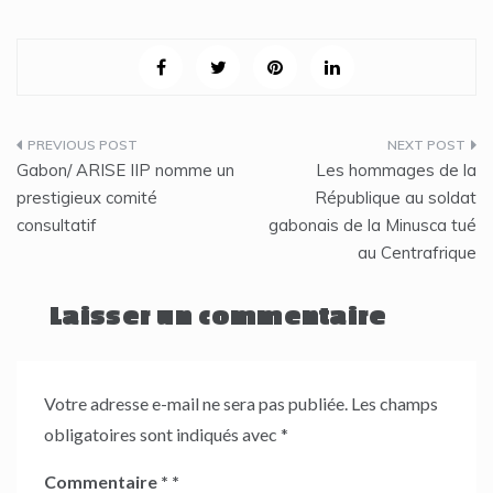
Navigation
Gabon/ ARISE IIP nomme un
Les hommages de la
de
prestigieux comité
République au soldat
consultatif
gabonais de la Minusca tué
l’article
au Centrafrique
Laisser un commentaire
Votre adresse e-mail ne sera pas publiée.
Les champs
obligatoires sont indiqués avec
*
Commentaire
*