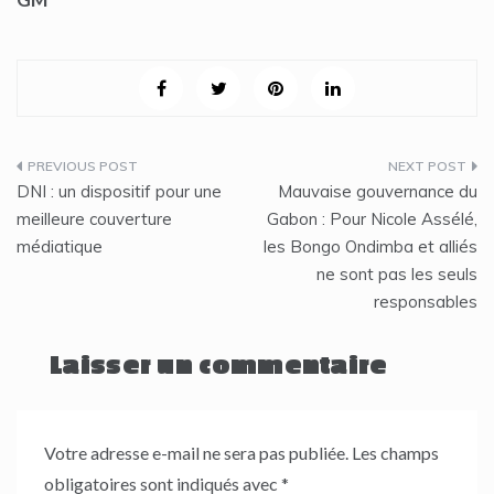
Navigation
DNI : un dispositif pour une
Mauvaise gouvernance du
de
meilleure couverture
Gabon : Pour Nicole Assélé,
médiatique
les Bongo Ondimba et alliés
l’article
ne sont pas les seuls
responsables
Laisser un commentaire
Votre adresse e-mail ne sera pas publiée.
Les champs
obligatoires sont indiqués avec
*