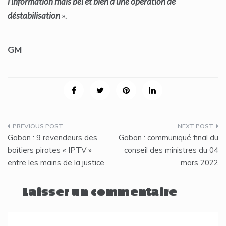
l’information mais bel et bien d’une opération de
déstabilisation
».
GM
Navigation
Gabon : 9 revendeurs des
Gabon : communiqué final du
de
boîtiers pirates « IPTV »
conseil des ministres du 04
entre les mains de la justice
mars 2022
l’article
Laisser un commentaire