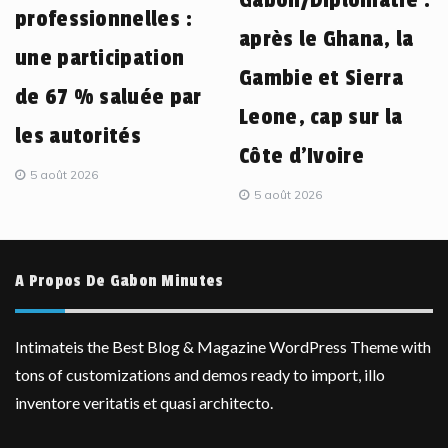
professionnelles :
après le Ghana, la
une participation
Gambie et Sierra
de 67 % saluée par
Leone, cap sur la
les autorités
Côte d’Ivoire
5 août 2026
5 août 2026
A Propos De Gabon Minutes
Intimateis the Best Blog & Magazine WordPress Theme with
tons of customizations and demos ready to import, illo
inventore veritatis et quasi architecto.