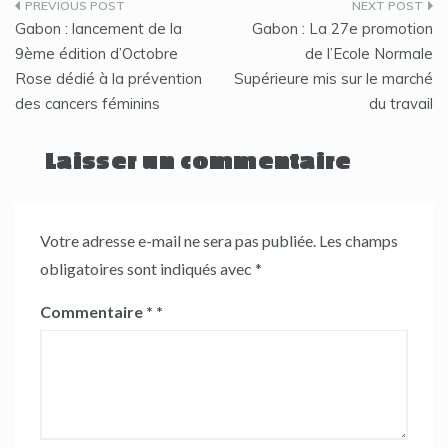
Navigation
Gabon : lancement de la
Gabon : La 27e promotion
de
9ème édition d’Octobre
de l’Ecole Normale
Rose dédié à la prévention
Supérieure mis sur le marché
l’article
des cancers féminins
du travail
Laisser un commentaire
Votre adresse e-mail ne sera pas publiée.
Les champs
obligatoires sont indiqués avec
*
Commentaire
*