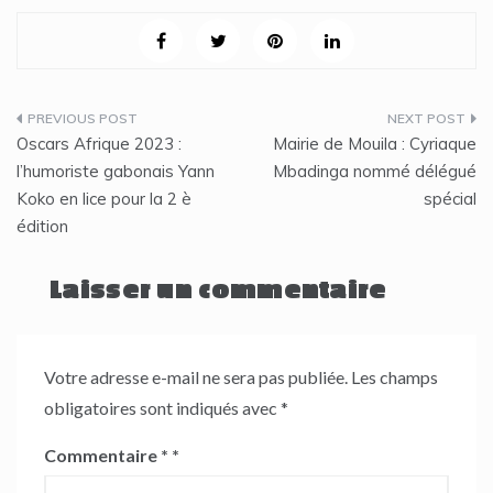
Navigation
Oscars Afrique 2023 :
Mairie de Mouila : Cyriaque
de
l’humoriste gabonais Yann
Mbadinga nommé délégué
Koko en lice pour la 2 è
spécial
l’article
édition
Laisser un commentaire
Votre adresse e-mail ne sera pas publiée.
Les champs
obligatoires sont indiqués avec
*
Commentaire
*