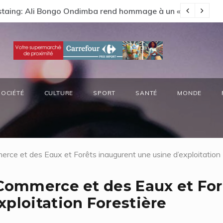
s préside la réunion annuelle du Comité National Ozone (CN
66
SOCIÉTÉ
CULTURE
SPORT
SANTÉ
MONDE
erce et des Eaux et Forêts inaugurent une usine d’exploitation 
 Commerce et des Eaux et For
xploitation Forestière