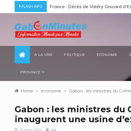
Skip
ommage à un « passionné d’Afrique »
Gabon/ Le ministre des Eaux et Forêt
FLASH INFO
to
content
gabonminutes.com
l'information minutes par minutes
A LA UNE
POLITIQUE
ECONOMIE
PROVINCE
Home
»
economie
»
Gabon : les ministres du Comm
Gabon : les ministres du
inaugurent une usine d’e
26 mars 2021
GM