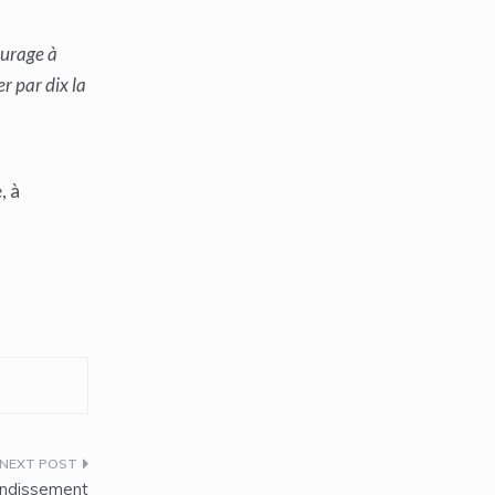
ourage à
r par dix la
, à
rondissement