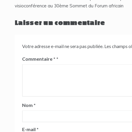
de
visioconférence au 30ème Sommet du Forum africain
l’article
Laisser un commentaire
Votre adresse e-mail ne sera pas publiée.
Les champs ob
Commentaire
*
Nom
*
E-mail
*