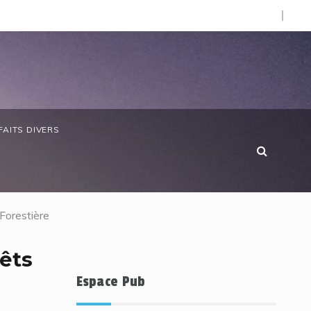
O).
 anniversaire de la Côte d’Ivoire : les forces de défense ga
FAITS DIVERS
Forestière
êts
Espace Pub