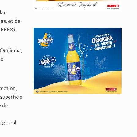
lan
es, et de
(EFEX).
o Ondimba,
se
rmation,
superficie
e de
e global