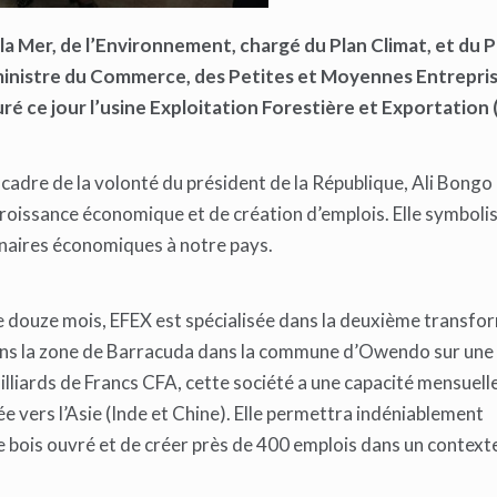
e la Mer, de l’Environnement, chargé du Plan Climat, et du P
e ministre du Commerce, des Petites et Moyennes Entrepris
ré ce jour l’usine Exploitation Forestière et Exportation 
le cadre de la volonté du président de la République, Ali Bong
 croissance économique et de création d’emplois. Elle symboli
enaires économiques à notre pays.
de douze mois, EFEX est spécialisée dans la deuxième transfo
dans la zone de Barracuda dans la commune d’Owendo sur une 
illiards de Francs CFA, cette société a une capacité mensuell
e vers l’Asie (Inde et Chine). Elle permettra indéniablement
 bois ouvré et de créer près de 400 emplois dans un context