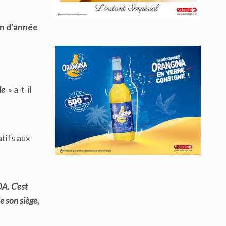
in d’année
de
» a-t-il
atifs aux
A. C’est
e son siège,