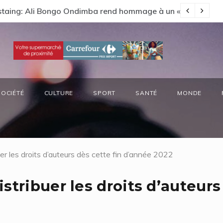
s préside la réunion annuelle du Comité National Ozone (CN
Ep
SOCIÉTÉ
CULTURE
SPORT
SANTÉ
MONDE
er les droits d’auteurs dès cette fin d’année 2022
stribuer les droits d’auteurs