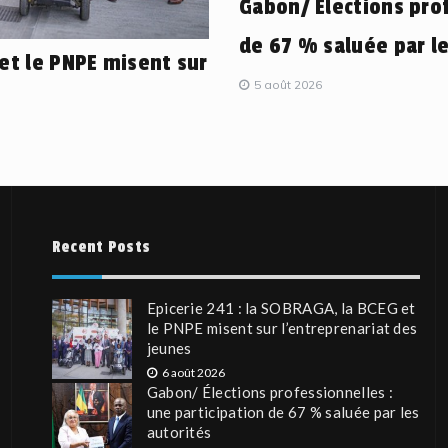
Gabon/ Élections prof
de 67 % saluée par le
 et le PNPE misent sur
5 août 2026
Recent Posts
Epicerie 241 : la SOBRAGA, la BCEG et
le PNPE misent sur l’entreprenariat des
jeunes
6 août 2026
Gabon/ Élections professionnelles :
une participation de 67 % saluée par les
autorités