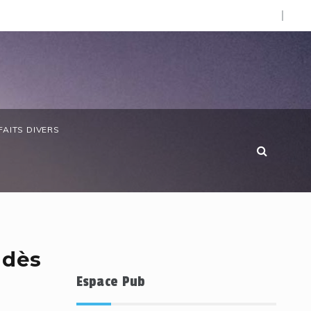
O).
icerie 241 : la SOBRAGA, la BCEG et le PNPE misent sur l’en
FAITS DIVERS
 dès
Espace Pub