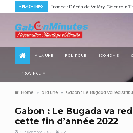
Skip
ommage à un « passionné d’Afrique »
Gabon/ Le ministre des Eaux et Forêt
FLASH INFO
to
content
gabonminutes.com
l'information minutes par minutes
A LA UNE
POLITIQUE
ECONOMIE
PROVINCE
Home
»
a la une
»
Gabon : Le Bugada va redistribu
Gabon : Le Bugada va redi
cette fin d’année 2022
28 décembre 2022
GM