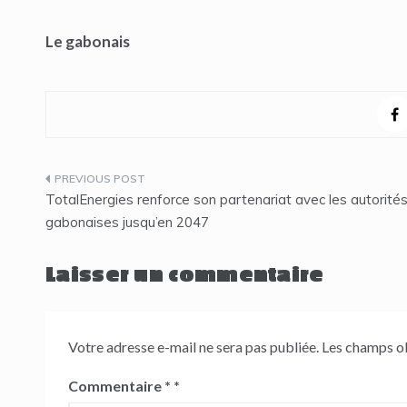
Le gabonais
Navigation
TotalEnergies renforce son partenariat avec les autorité
de
gabonaises jusqu’en 2047
l’article
Laisser un commentaire
Votre adresse e-mail ne sera pas publiée.
Les champs ob
Commentaire
*