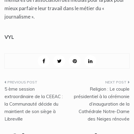
mieux parfaire leur travail dans le métier du «
journalisme ».
VYL
Navigation
5 ème session
Religion : Le couple
de
extraordinaire de la CEEAC :
présidentiel à la cérémonie
la Communauté décide du
d’inauguration de la
l’article
maintient de son siège à
Cathédrale Notre-Dame
Libreville
des Neiges rénovée