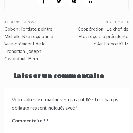
Navigation
Gabon : l’artiste peintre
Coopération : Le chef de
de
Michelle Nze reçu par le
l’État reçoit la présidente
Vice-président de la
d’Air France KLM
l’article
Transition, Joseph
Owondault Berre
Laisser un commentaire
Votre adresse e-mail ne sera pas publiée.
Les champs
obligatoires sont indiqués avec
*
Commentaire
*