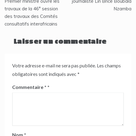
de
Premier ministre ouvre les
journaliste Lin Brice Boubala
travaux de la 46° session
Nzamba
l’article
des travaux des Comités
consultatifs interafricains
Laisser un commentaire
Votre adresse e-mail ne sera pas publiée.
Les champs
obligatoires sont indiqués avec
*
Commentaire
*
Nom
*