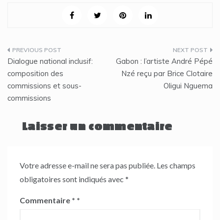
Navigation
Dialogue national inclusif:
Gabon : l’artiste André Pépé
de
composition des
Nzé reçu par Brice Clotaire
commissions et sous-
Oligui Nguema
l’article
commissions
Laisser un commentaire
Votre adresse e-mail ne sera pas publiée.
Les champs
obligatoires sont indiqués avec
*
Commentaire
*