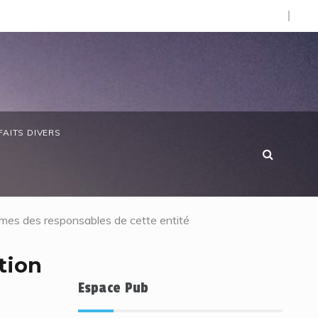
O).
e chère : SOS Consommateurs dresse un réquisitoire sévère
FAITS DIVERS
rimes des responsables de cette entité
tion
Espace Pub