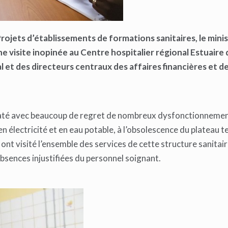
 Projets d’établissements de formations sanitaires, le minis
e visite inopinée au Centre hospitalier régional Estuaire
 et des directeurs centraux des affaires financières et d
nstaté avec beaucoup de regret de nombreux dysfonctionneme
en électricité et en eau potable, à l’obsolescence du plateau t
nt visité l’ensemble des services de cette structure sanitair
 absences injustifiées du personnel soignant.