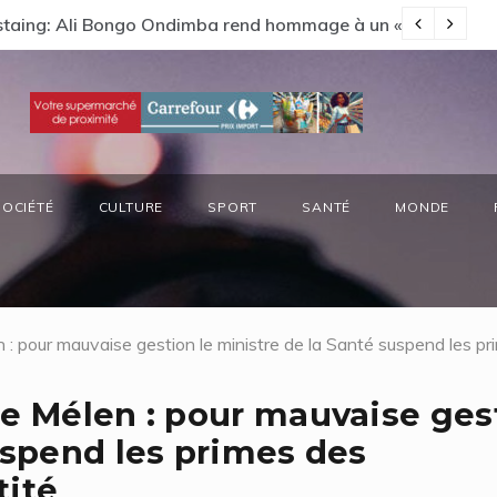
s préside la réunion annuelle du Comité National Ozone (CN
Vi
SOCIÉTÉ
CULTURE
SPORT
SANTÉ
MONDE
 : pour mauvaise gestion le ministre de la Santé suspend les p
de Mélen : pour mauvaise ges
uspend les primes des
tité