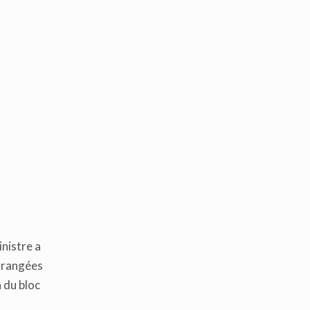
inistre a
ngrangées
 du bloc