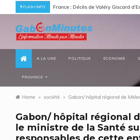
Skip
ommage à un « passionné d’Afrique »
Gabon/ Le ministre des Eaux et Forêt
FLASH INFO
to
content
gabonminutes.com
l'information minutes par minutes
A LA UNE
POLITIQUE
ECONOMIE
PROVINCE
Home
»
société
»
Gabon/ hôpital régional de Mélen
Gabon/ hôpital régional 
le ministre de la Santé s
responsables de cette en