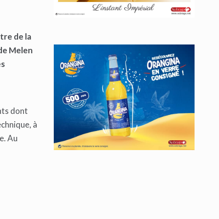
tre de la
 de Melen
es
nts dont
echnique, à
e. Au