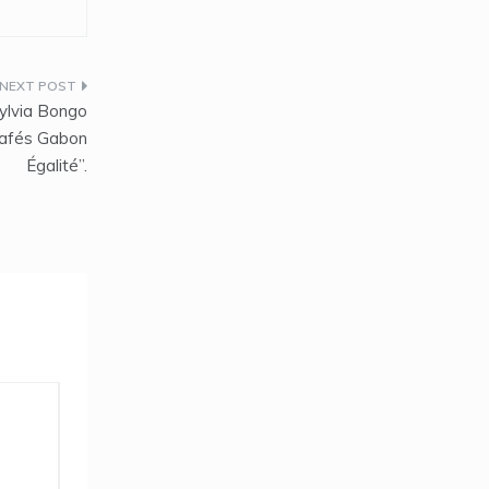
Sylvia Bongo
Cafés Gabon
Égalité’’.