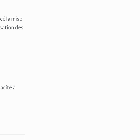
cé la mise
isation des
pacité à