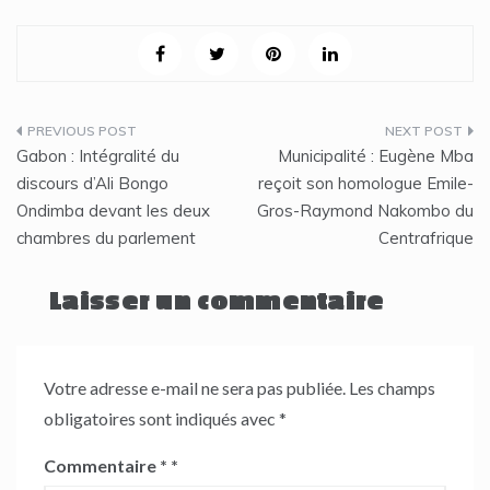
Navigation
Gabon : Intégralité du
Municipalité : Eugène Mba
de
discours d’Ali Bongo
reçoit son homologue Emile-
Ondimba devant les deux
Gros-Raymond Nakombo du
l’article
chambres du parlement
Centrafrique
Laisser un commentaire
Votre adresse e-mail ne sera pas publiée.
Les champs
obligatoires sont indiqués avec
*
Commentaire
*