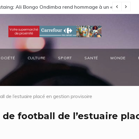
ts préside la réunion annuelle du Comité National Ozone (CN
Vi
SOCIÉTÉ
CULTURE
SPORT
SANTÉ
MONDE
ll de l’estuaire placé en gestion provisoire
 de football de l’estuaire pla