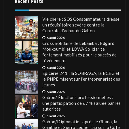
Recent Posts
Vie chère : SOS Consommateurs dresse
un réquisitoire sévère contre la
Centrale d’achat du Gabon
6 août 2026
Cross Solidaire de Lébamba : Edgard
Moukoumbi et LOWA Solidarité
fortement mobilisés pour le succès de
l’événement
6 août 2026
Epicerie 241 : la SOBRAGA, la BCEG et
le PNPE misent sur l’entreprenariat des
jeunes
6 août 2026
Gabon/ Élections professionnelles :
une participation de 67 % saluée par les
autorités
5 août 2026
Gabon/Diplomatie : après le Ghana, la
Gambie et Sierra Leone, cap sur la Côte