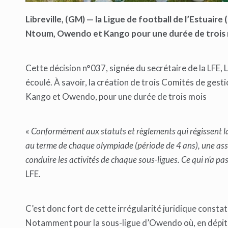
Libreville, (GM) — la
Ligue de football de l’Estuaire 
Ntoum, Owendo et Kango pour une dur
ée de trois
Cette décision n°037, signée du secrétaire de la LFE,
écoulé. À savoir, la création de trois Comités de gest
Kango et Owendo, pour une durée de trois mois
«
Conformément aux statuts et règlements qui régissent la
au terme de chaque olympiade (période de 4 ans), une asse
conduire les activités de chaque sous-ligues. Ce qui n’a 
LFE.
C’est donc fort de cette irrégularité juridique constat
Notamment pour la sous-ligue d’Owendo où, en dépit du