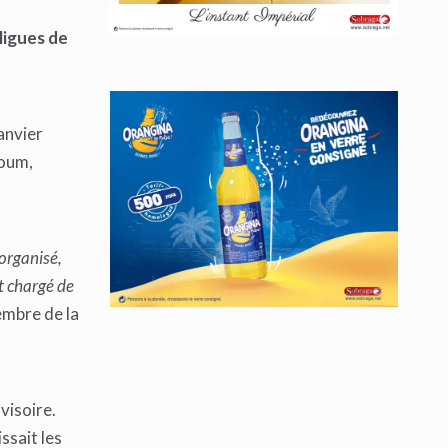
ligues de
anvier
toum,
organisé,
t chargé de
embre de la
visoire.
ssait les