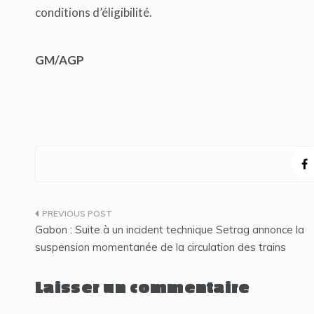
conditions d’éligibilité.
GM/AGP
Navigation
Gabon : Suite à un incident technique Setrag annonce la
de
suspension momentanée de la circulation des trains
l’article
Laisser un commentaire