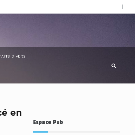
O).
e chère : SOS Consommateurs dresse un réquisitoire sévère
FAITS DIVERS
cé en
Espace Pub