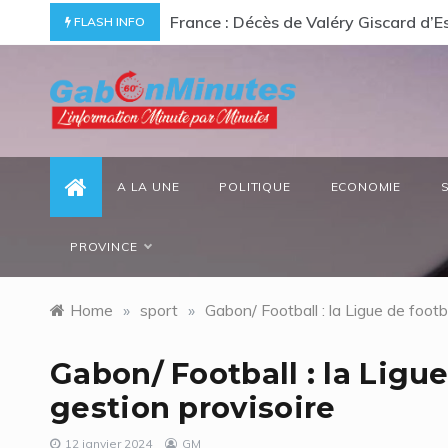
Skip
ommage à un « passionné d’Afrique »
Gabon/ Le ministre des Eaux et Forê
FLASH INFO
to
content
gabonminutes.com
l'information minutes par minutes
A LA UNE
POLITIQUE
ECONOMIE
PROVINCE
Home
»
sport
»
Gabon/ Football : la Ligue de footba
Gabon/ Football : la Ligue
gestion provisoire
12 janvier 2024
GM