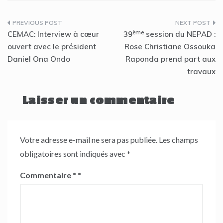
Navigation
ème
CEMAC: Interview à cœur
39
session du NEPAD :
de
ouvert avec le président
Rose Christiane Ossouka
Daniel Ona Ondo
Raponda prend part aux
l’article
travaux
Laisser un commentaire
Votre adresse e-mail ne sera pas publiée.
Les champs
obligatoires sont indiqués avec
*
Commentaire
*