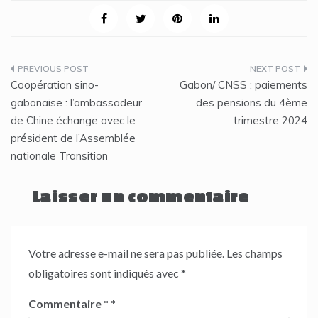
Navigation
Coopération sino-
Gabon/ CNSS : paiements
de
gabonaise : l’ambassadeur
des pensions du 4ème
de Chine échange avec le
trimestre 2024
l’article
président de l’Assemblée
nationale Transition
Laisser un commentaire
Votre adresse e-mail ne sera pas publiée.
Les champs
obligatoires sont indiqués avec
*
Commentaire
*