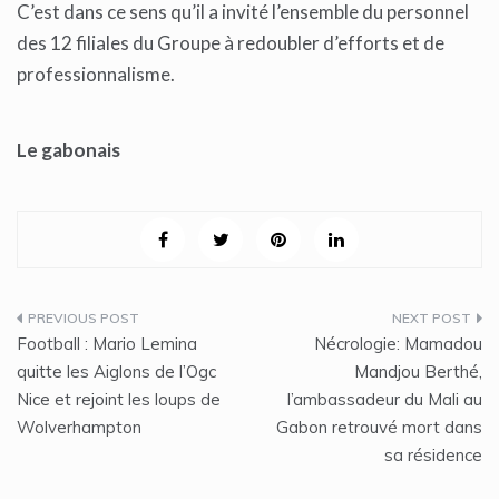
C’est dans ce sens qu’il a invité l’ensemble du personnel
des 12 filiales du Groupe à redoubler d’efforts et de
professionnalisme.
Le gabonais
Navigation
Football : Mario Lemina
Nécrologie: Mamadou
de
quitte les Aiglons de l’Ogc
Mandjou Berthé,
Nice et rejoint les loups de
l’ambassadeur du Mali au
l’article
Wolverhampton
Gabon retrouvé mort dans
sa résidence