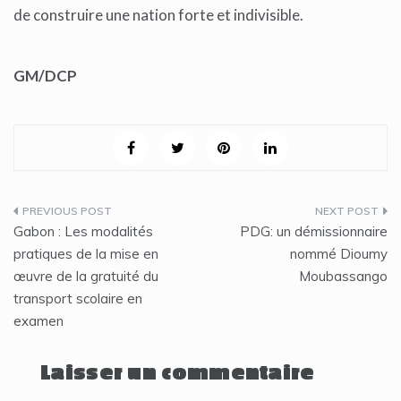
de construire une nation forte et indivisible.
GM/DCP
Navigation
Gabon : Les modalités
PDG: un démissionnaire
de
pratiques de la mise en
nommé Dioumy
œuvre de la gratuité du
Moubassango
l’article
transport scolaire en
examen
Laisser un commentaire