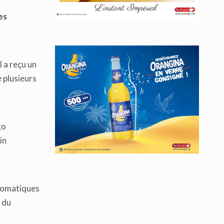
es
 a reçu un
 plusieurs
go
in
plomatiques
 du