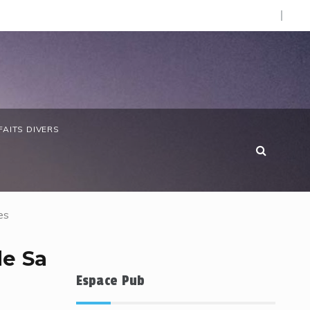
O).
 anniversaire de la Côte d’Ivoire : les forces de défense ga
FAITS DIVERS
es
de Sa
Espace Pub