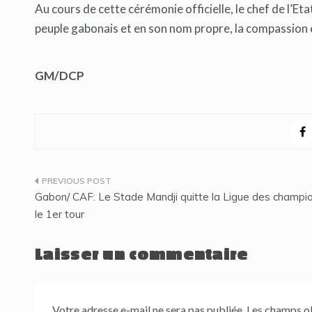
Au cours de cette cérémonie officielle, le chef de l’Et
peuple gabonais et en son nom propre, la compassion et
GM/DCP
Navigation
Gabon/ CAF: Le Stade Mandji quitte la Ligue des champi
de
le 1er tour
l’article
Laisser un commentaire
Votre adresse e-mail ne sera pas publiée.
Les champs ob