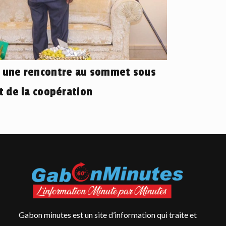
: une rencontre au sommet sous
et de la coopération
Gabon minutes est un site d’information qui traite et