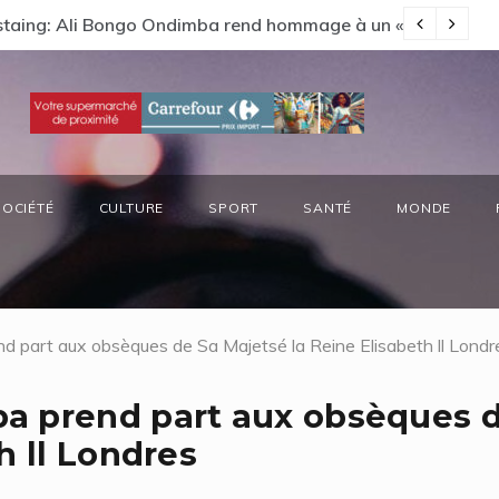
s préside la réunion annuelle du Comité National Ozone (CN
66
SOCIÉTÉ
CULTURE
SPORT
SANTÉ
MONDE
d part aux obsèques de Sa Majetsé la Reine Elisabeth ll Londr
a prend part aux obsèques 
h ll Londres