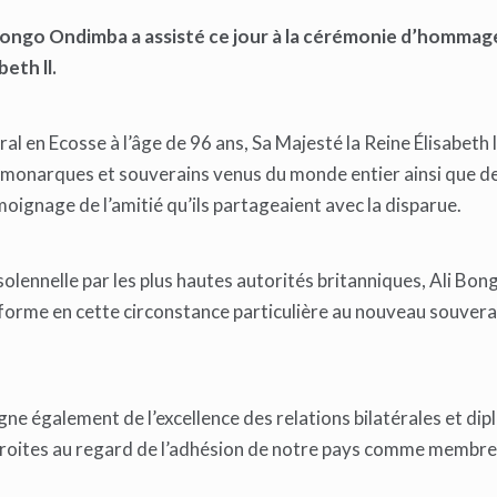
li Bongo Ondimba a assisté ce jour à la cérémonie d’hommag
eth ll.
en Ecosse à l’âge de 96 ans, Sa Majesté la Reine Élisabeth ll
 monarques et souverains venus du monde entier ainsi que de
oignage de l’amitié qu’ils partageaient avec la disparue.
lennelle par les plus hautes autorités britanniques, Ali Bon
forme en cette circonstance particulière au nouveau souvera
gne également de l’excellence des relations bilatérales et di
 étroites au regard de l’adhésion de notre pays comme membre