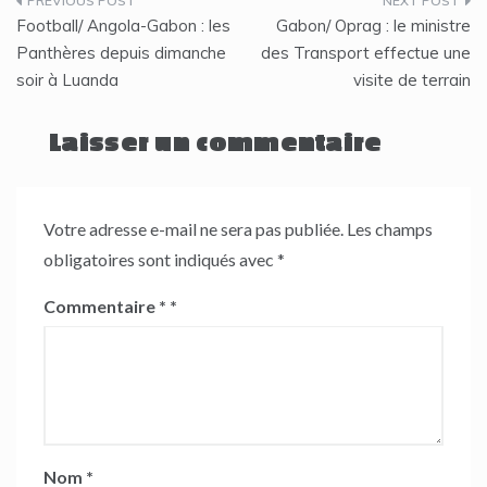
Navigation
Football/ Angola-Gabon : les
Gabon/ Oprag : le ministre
de
Panthères depuis dimanche
des Transport effectue une
soir à Luanda
visite de terrain
l’article
Laisser un commentaire
Votre adresse e-mail ne sera pas publiée.
Les champs
obligatoires sont indiqués avec
*
Commentaire
*
Nom
*