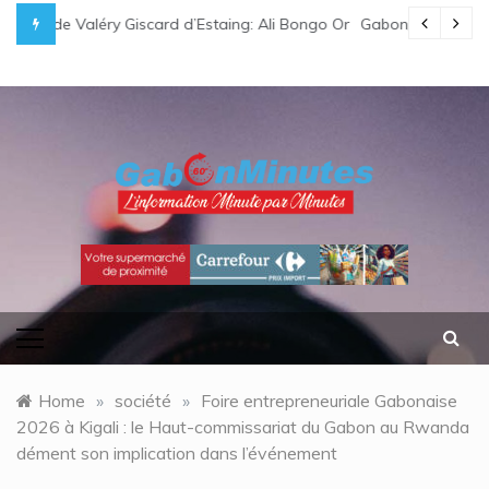
Skip
i Bongo Ondimba rend hommage à un « passionné d’Afrique »
Gabon/ Le ministre des Eaux et Forêts préside la réunion
to
content
gabonminutes.com
l'information minutes par minutes
Home
»
société
»
Foire entrepreneuriale Gabonaise
2026 à Kigali : le Haut-commissariat du Gabon au Rwanda
dément son implication dans l’événement