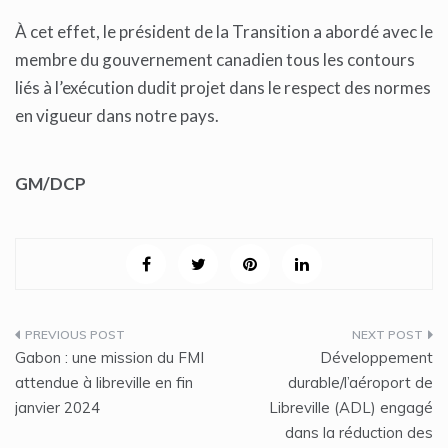
À cet effet, le président de la Transition a abordé avec le
membre du gouvernement canadien tous les contours
liés à l’exécution dudit projet dans le respect des normes
en vigueur dans notre pays.
GM/DCP
Navigation
Gabon : une mission du FMI
Développement
de
attendue à libreville en fin
durable/l’aéroport de
janvier 2024
Libreville (ADL) engagé
l’article
dans la réduction des