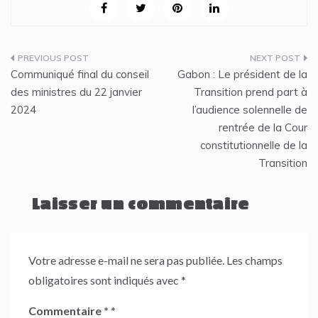
Navigation
Communiqué final du conseil
Gabon : Le président de la
de
des ministres du 22 janvier
Transition prend part à
2024
l’audience solennelle de
l’article
rentrée de la Cour
constitutionnelle de la
Transition
Laisser un commentaire
Votre adresse e-mail ne sera pas publiée.
Les champs
obligatoires sont indiqués avec
*
Commentaire
*