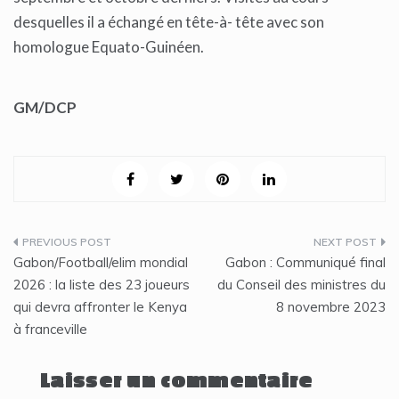
desquelles il a échangé en tête-à- tête avec son
homologue Equato-Guinéen.
GM/DCP
Navigation
Gabon/Football/elim mondial
Gabon : Communiqué final
de
2026 : la liste des 23 joueurs
du Conseil des ministres du
qui devra affronter le Kenya
8 novembre 2023
l’article
à franceville
Laisser un commentaire