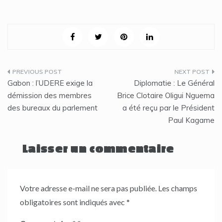
Navigation
Gabon : l’UDERE exige la
Diplomatie : Le Général
de
démission des membres
Brice Clotaire Oligui Nguema
des bureaux du parlement
a été reçu par le Président
l’article
Paul Kagame
Laisser un commentaire
Votre adresse e-mail ne sera pas publiée.
Les champs
obligatoires sont indiqués avec
*