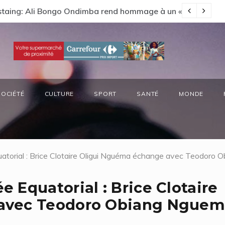
s préside la réunion annuelle du Comité National Ozone (CN
Vi
SOCIÉTÉ
CULTURE
SPORT
SANTÉ
MONDE
atorial : Brice Clotaire Oligui Nguéma échange avec Teodor
 Equatorial : Brice Clotaire
avec Teodoro Obiang Ngue