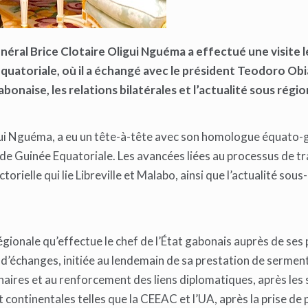
énéral Brice Cl
otaire Oligui Nguéma a effectué une visite l
quatoriale, où il a échangé avec le président Teodoro Ob
naise, les relations bilatérales et l’actualité sous régio
ligui Nguéma, a eu un tête-à-tête avec son homologue équato-
 Guinée Equatoriale. Les avancées liées au processus de tr
rielle qui lie Libreville et Malabo, ainsi que l’actualité sous
égionale qu’effectue le chef de l’État gabonais auprès de ses p
 d’échanges, initiée au lendemain de sa prestation de serment
enaires et au renforcement des liens diplomatiques, après les
 continentales telles que la CEEAC et l’UA, après la prise de 