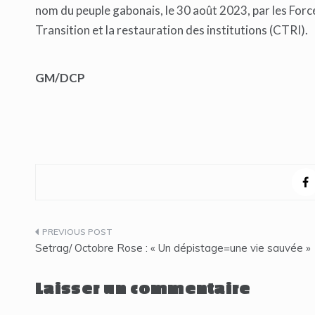
nom du peuple gabonais, le 30 août 2023, par les Forc
Transition et la restauration des institutions (CTRI).
GM/DCP
Navigation
Setrag/ Octobre Rose : « Un dépistage=une vie sauvée »
de
Laisser un commentaire
l’article