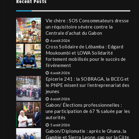
Recent Posts
Vie chère : SOS Consommateurs dresse
un réquisitoire sévère contre la
Centrale d’achat du Gabon
6 août 2026
Cross Solidaire de Lébamba : Edgard
Moukoumbi et LOWA Solidarité
fortement mobilisés pour le succès de
l’événement
6 août 2026
Epicerie 241 : la SOBRAGA, la BCEG et
le PNPE misent sur l’entreprenariat des
jeunes
6 août 2026
Gabon/ Élections professionnelles :
une participation de 67 % saluée par les
autorités
5 août 2026
Gabon/Diplomatie : après le Ghana, la
Gambie et Sierra Leone, cap sur la Côte