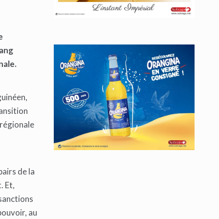
e
iang
nale.
guinéen,
ansition
-régionale
airs de la
. Et,
 sanctions
pouvoir, au