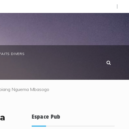
O).
e chère : SOS Consommateurs dresse un réquisitoire sévère
FAITS DIVERS
o Obiang Nguema Mbasogo
ma
Espace Pub