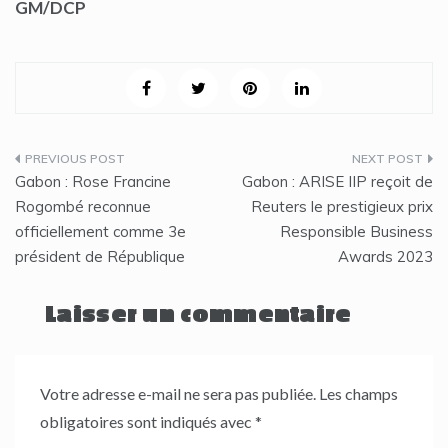
GM/DCP
Navigation
Gabon : Rose Francine
Gabon : ARISE IIP reçoit de
de
Rogombé reconnue
Reuters le prestigieux prix
officiellement comme 3e
Responsible Business
l’article
président de République
Awards 2023
Laisser un commentaire
Votre adresse e-mail ne sera pas publiée.
Les champs
obligatoires sont indiqués avec
*