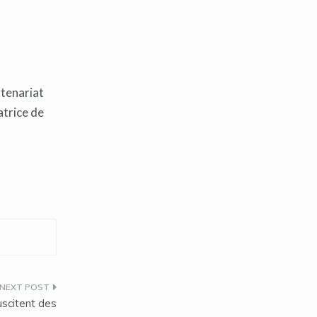
rtenariat
atrice de
uscitent des