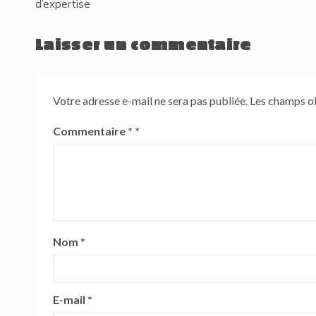
de
d’expertise
l’article
Laisser un commentaire
Votre adresse e-mail ne sera pas publiée.
Les champs ob
Commentaire
*
Nom
*
E-mail
*