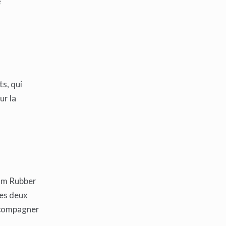
e
s, qui
ur la
lam Rubber
les deux
accompagner