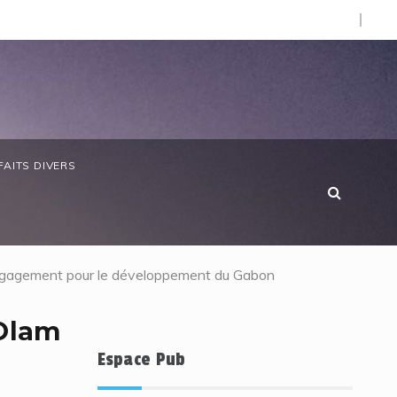
O).
 anniversaire de la Côte d’Ivoire : les forces de défense ga
FAITS DIVERS
engagement pour le développement du Gabon
 Olam
Espace Pub