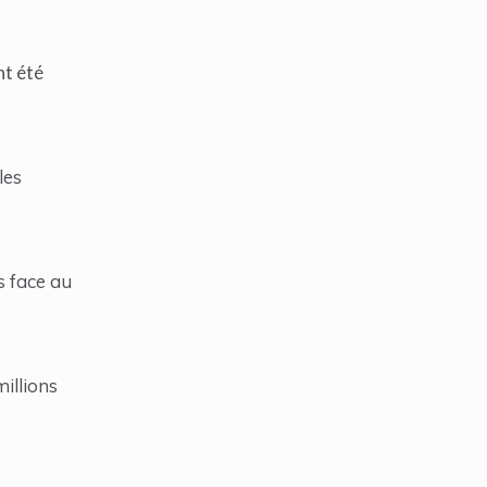
nt été
les
s face au
illions