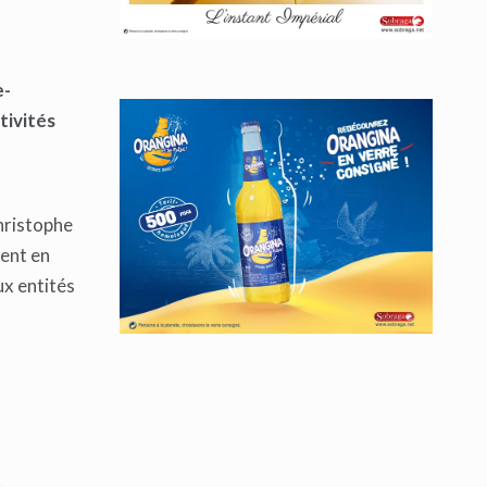
e-
tivités
hristophe
dent en
ux entités