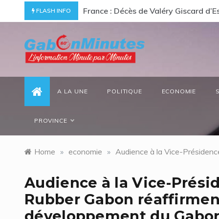
Skip
ommage à un « passionné d’Afrique »
Gabon/ Le ministre des Eaux et Forêt
FLASH INFO
to
content
gabonminutes.com
l'information minutes par minutes
A LA UNE
POLITIQUE
ECONOMIE
PROVINCE
Home
»
economie
»
Audience à la Vice-Présiden
Audience à la Vice-Prés
Rubber Gabon réaffirmen
développement du Gabo