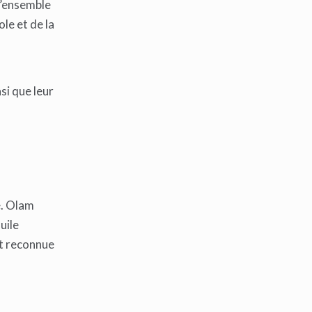
l’ensemble
le et de la
si que leur
e. Olam
uile
nt reconnue