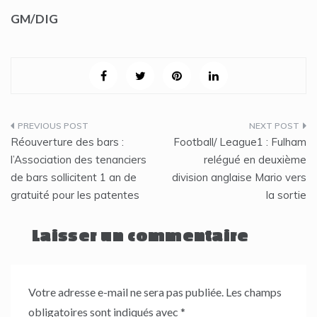
GM/DIG
Navigation
Réouverture des bars :
Football/ League1 : Fulham
de
l’Association des tenanciers
relégué en deuxième
de bars sollicitent 1 an de
division anglaise Mario vers
l’article
gratuité pour les patentes
la sortie
Laisser un commentaire
Votre adresse e-mail ne sera pas publiée.
Les champs
obligatoires sont indiqués avec
*